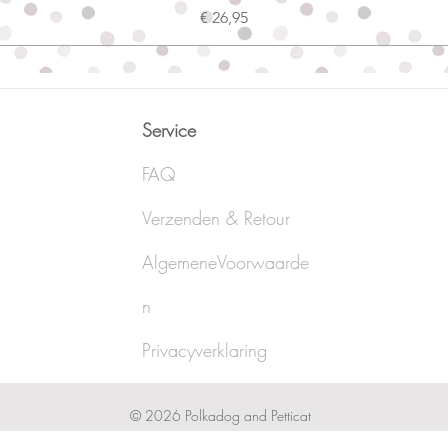
Prijs
€ 26,95
Service
FAQ
Verzenden & Retour
AlgemeneVoorwaarde
n
Privacyverklaring
© 2026 Polkadog and Petticat