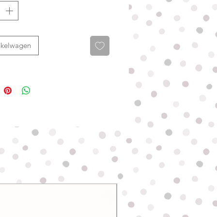
te zebraprint geeft dit jasje een
nde uitstraling met precies genoeg
el loopt tot over de staartaanzet
nkelwagen
t standaard een opening voor een
d. Draagt jouw hond een harnas?
obleem. Het harnas kan gewoon
t jasje heen gedragen worden.
e liever op maat, dan maak ik een
in de rug precies op de juiste
t als hondenjasje voor grote
nden.
je tussen twee maten? Kies dan
e grootste maat, zodat je hond
Nieuw
de bewegingsruimte houdt.