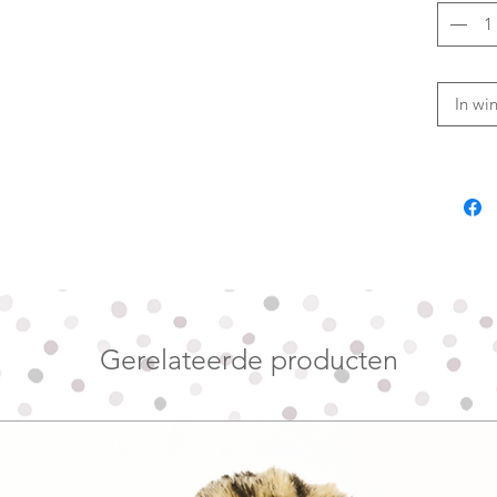
roze-wit
opvalle
flair.
Het mod
In wi
en heef
halsban
Geen pr
over he
Bestel j
opening 
plek.
Geschik
Gerelateerde producten
windho
Twijfel 
liever d
voldoen