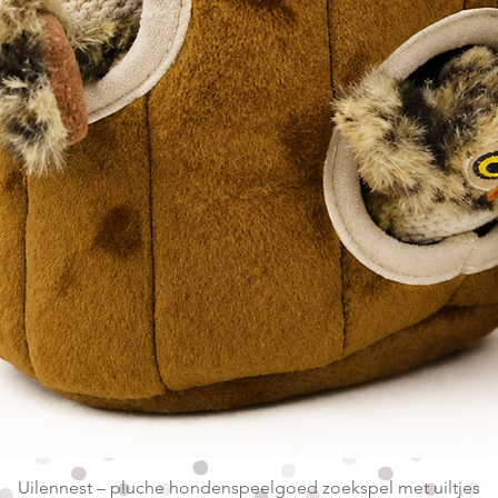
Snel overzicht
Uilennest – pluche hondenspeelgoed zoekspel met uiltjes