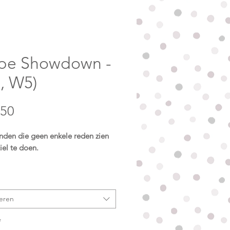
ipe Showdown -
, W5)
Prijs
,50
nden die geen enkele reden zien
iel te doen.
pe Showdown is gemaakt van
 softshell die wind en regen
oos op afstand houdt, met een
eren
magenta fleecevoering die je hond
k warm en comfortabel houdt. De
*