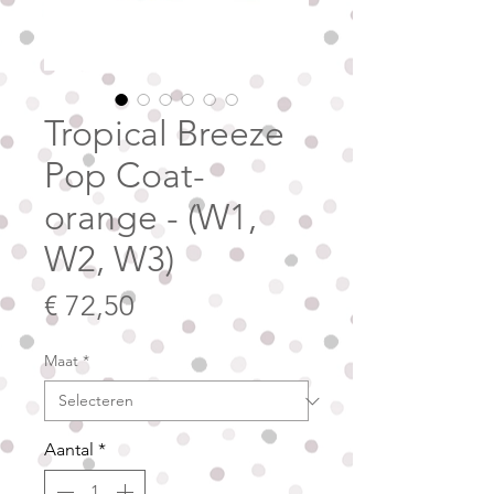
Tropical Breeze
Pop Coat-
orange - (W1,
W2, W3)
Prijs
€ 72,50
Maat
*
Aantal
*