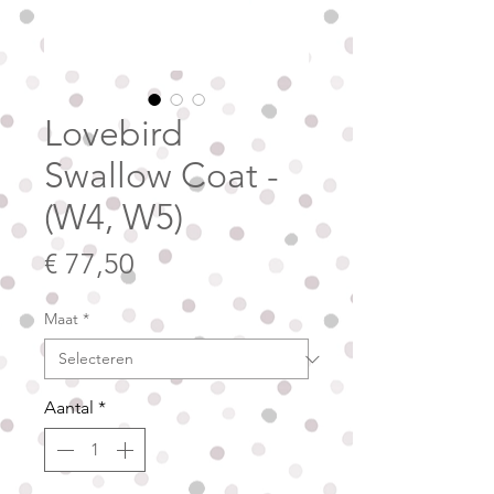
Lovebird
Swallow Coat​​​​​​​ -
(W4, W5)
Prijs
€ 77,50
Maat
*
Aantal
*