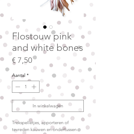
Flostouw pink
and white bones
Prijs
€ 7,50
Aantal
*
In winkelwagen
Trekspelletjes, apporteren of
tevreden kauwen en ondertussen