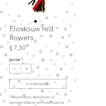
Flostouw red
flowers
Prijs
€ 7,50
Aantal
*
In winkelwagen
Trekspelletjes, apporteren of
tevreden kauwen en ondertussen