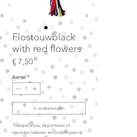
Flostouwblack
with red flowers
Prijs
€ 7,50
Aantal
*
In winkelwagen
Trekspelletjes, apporteren of
tevreden kauwen en ondertussen