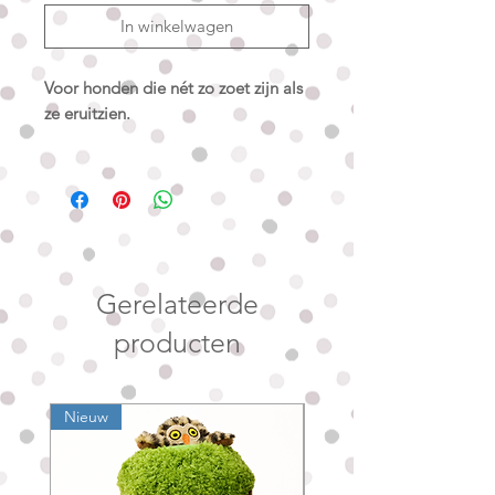
In winkelwagen
Voor honden die nét zo zoet zijn als
ze eruitzien.
De Cookie Crumble Cozy is
gemaakt van premium softshell die
wind en regen moeiteloos op
afstand houdt, met een zachte
okergele fleecevoering die je hond
heerlijk warm en comfortabel
Gerelateerde
houdt.
producten
Het model loopt tot over de
staartaanzet en heeft standaard een
Nieuw
Nieuw
opening voor een halsband. Draagt
jouw hond een harnas? Geen
probleem. Het harnas kan gewoon
over het jasje heen gedragen