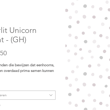
rlit Unicorn
t - (GH)
Prijs
,50
nden die bewijzen dat eenhoorns,
 en overdaad prima samen kunnen
lit Unicorn Coat is gemaakt van
 softshell die wind en regen
eren
oos op afstand houdt, met een
ichtblauwe fleecevoering die je
*