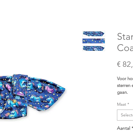
Sta
Coa
€ 82
Voor ho
sterren
gaan.
Maat
*
De Star
premium
Select
moeitel
zachte l
Aantal