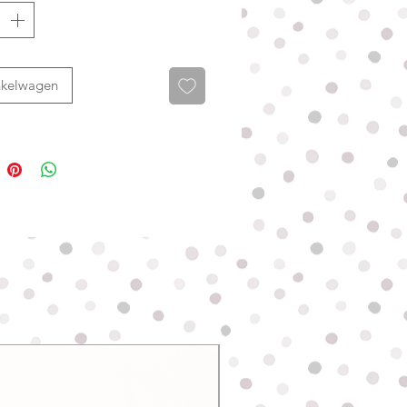
erlijk warm en comfortabel houdt.
rns, sterren en kleurrijke details
it jasje een dromerige look met
genoeg overdrijving.
nkelwagen
el loopt tot over de staartaanzet
t standaard een opening voor een
d. Draagt jouw hond een harnas?
obleem. Het harnas kan gewoon
t jasje heen gedragen worden.
e liever op maat, dan maak ik een
in de rug precies op de juiste
t als hondenjasje voor
nds.
je tussen twee maten? Kies dan
Nieuw
e grootste maat, zodat je hond
de bewegingsruimte houdt.