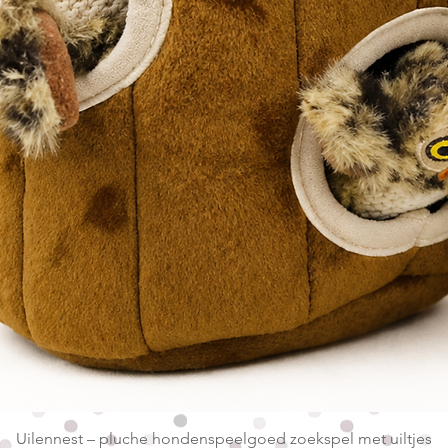
Snel overzicht
Uilennest – pluche hondenspeelgoed zoekspel met uiltjes