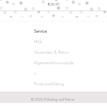
Prijs
€ 26,95
Service
FAQ
Verzenden & Retour
AlgemeneVoorwaarde
n
Privacyverklaring
© 2026 Polkadog and Petticat