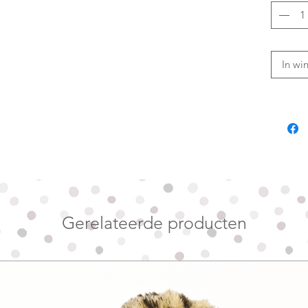
hond he
De unico
geven d
precies 
In wi
Het mod
en heef
halsban
Geen pr
over he
Bestel j
opening 
plek.
Gerelateerde producten
Geschik
greyhou
Twijfel 
liever d
voldoen