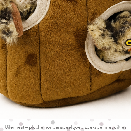
Snel overzicht
Uilennest – pluche hondenspeelgoed zoekspel met uiltjes