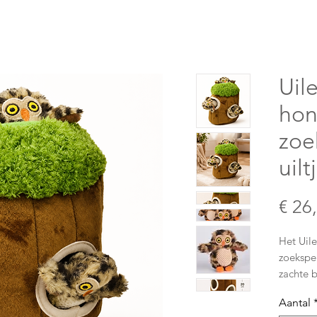
Uil
hon
zoe
uilt
€ 26
Het Uile
zoekspe
zachte 
openinge
Aantal
verstop