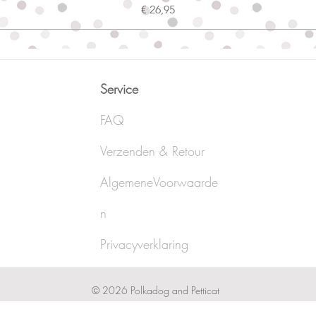
Prijs
€ 26,95
Service
FAQ
Verzenden & Retour
AlgemeneVoorwaarde
n
Privacyverklaring
© 2026 Polkadog and Petticat