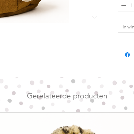
onderzoe
en ontde
zitten.
In wi
Je kunt 
plek st
blijft. 
snackje 
extra mo
Gebruik 
is bedoe
als kau
Gerelateerde producten