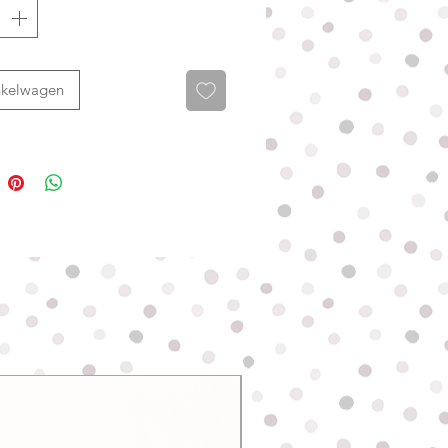
k uit: snuffelen, zoeken, trekken
kken waar de uiltjes verstopt
nkelwagen
de uiltjes steeds op een andere
oppen, waardoor het spel leuk
Ook kun je eventueel een klein
tussen de uiltjes verstoppen voor
tivatie.
altijd onder toezicht. Dit product
ld als zoek- en speelspeeltje, niet
wspeelgoed voor fanatieke slopers.
Nieuw