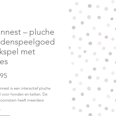
ennest – pluche
denspeelgoed
kspel met
jes
Prijs
,95
nnest is een interactief pluche
l voor honden en katten. De
boomstam heeft meerdere
n waarin je de losse uiltjes kunt
*
pen. Daarna mag je dier zelf op