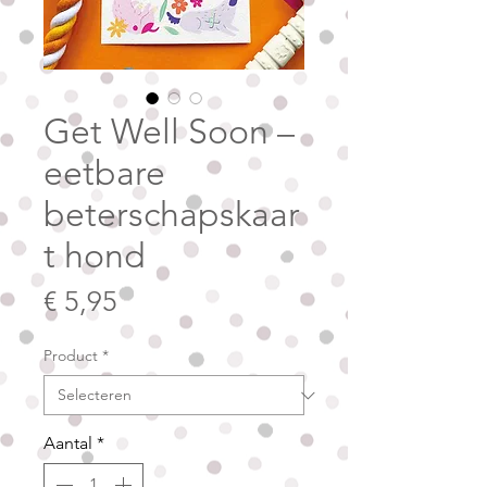
Get Well Soon –
eetbare
beterschapskaar
t hond
Prijs
€ 5,95
Product
*
Aantal
*