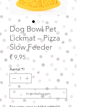
Dog Bowl Pet
Lickmat – Pizza
Slow Feeder
Prijs
€ 9,95
Aantal
*
In winkelwagen
Een pizza waar je hond eindelijk