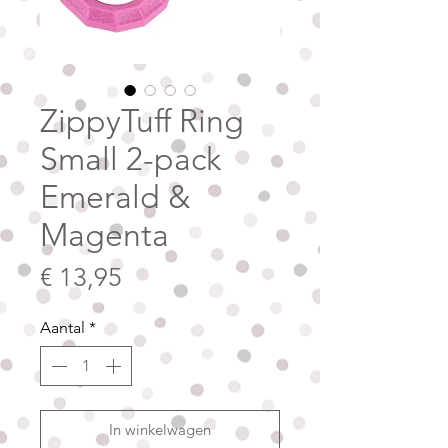
ZippyTuff Ring
Small 2-pack
Emerald &
Magenta
Prijs
€ 13,95
Aantal
*
In winkelwagen