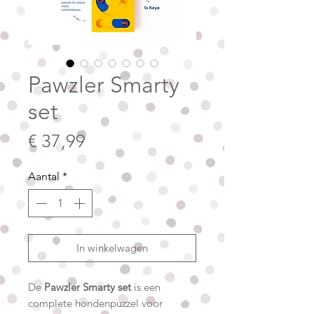
Pawzler Smarty
set
Prijs
€ 37,99
Aantal
*
In winkelwagen
De
Pawzler Smarty set
is een
complete hondenpuzzel voor