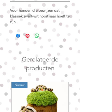
Voor honden die bewijzen dat
klassiek zwart-wit nooit saai hoeft te
zijn.
De Classic Dot Noir is gemaakt van
premium softshell die wind en
regen moeiteloos op afstand houdt,
met een zachte zwarte fleecevoering
die je hond heerlijk warm en
Gerelateerde
comfortabel houdt.
producten
Het model loopt tot over de
staartaanzet en heeft standaard een
Nieuw
Nieuw
opening voor een halsband. Draagt
jouw hond een harnas? Geen
probleem. Het harnas kan gewoon
over het jasje heen gedragen
worden. Bestel je liever op maat,